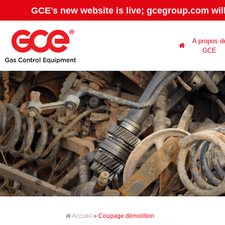
GCE's new website is live; gcegroup.com wil
A propos d
GCE
Accueil
» Coupage démolition