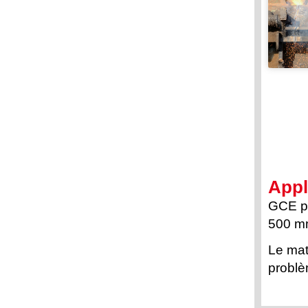
Appl
GCE pr
500 m
Le mat
problè