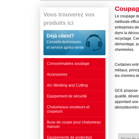
Coupag
Vous trouverez vos
Le coupage dém
méthode effica
produits ici
entreprises de
dans la décou
Déjà client?
recyclage. Cer
Conseils techniques
démontage, pa
et service après-vente
cheminées.
Consommables soudage
Certaines entr
métaux, princ
Accessoires
les chemins de 
Arc Welding and Cutting
GCE propose u
Equipement de sécurité
qualité, dével
apportant une 
Chalumeaux soudeurs et
démolition/ré
coupeurs
Buse de coupe pour chalumeau
manuel
Equipements de protection