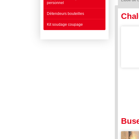
Etude de 
personnel
Détendeurs bouteilles
Chal
Kit soudage coupage
Buse