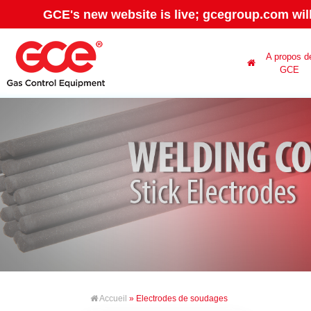
GCE's new website is live; gcegroup.com wil
A propos d
GCE
Accueil
» Electrodes de soudages