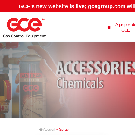
GCE's new website is live; gcegroup.com wil
A propos d
GCE
Accueil
» Spray