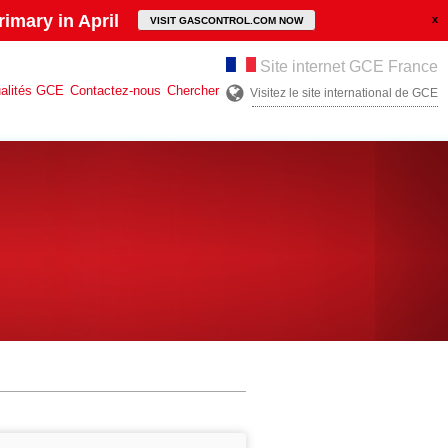
imary in April
VISIT GASCONTROL.COM NOW
Site internet GCE France
alités GCE
Contactez-nous
Chercher
Visitez le site international de GCE