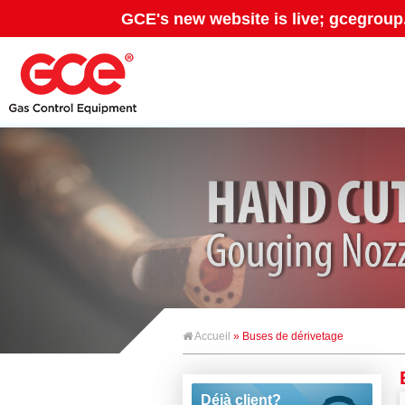
GCE's new website is live; gcegroup
Accueil
» Buses de dérivetage
Déjà client?