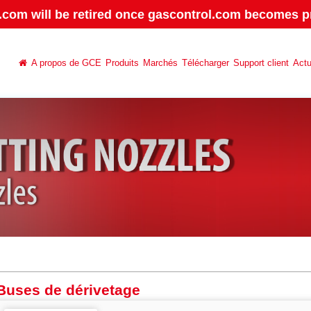
.com will be retired once gascontrol.com becomes pr
A propos de GCE
Produits
Marchés
Télécharger
Support client
Actu
Buses de dérivetage