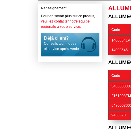
ALLUM
Renseignement
ALLUME
Pour en savoir plus sur ce produit,
veuillez contacter notre équipe
régionale à votre service.
Code
Déjà client?
14008541P
Conseils techniques
et service après-vente
14008546
ALLUME
Code
548000030
F161008E
548000300
9430570
ALLUME