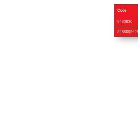
Code
9430830
548809562