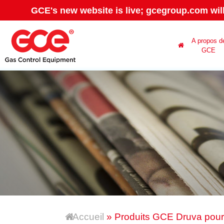
GCE's new website is live; gcegroup.com wil
A propos d
GCE
Accueil
» Produits GCE Druva pour s