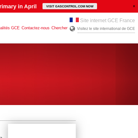
imary in April
VISIT GASCONTROL.COM NOW
Site internet GCE France
alités GCE
Contactez-nous
Chercher
Visitez le site international de GCE