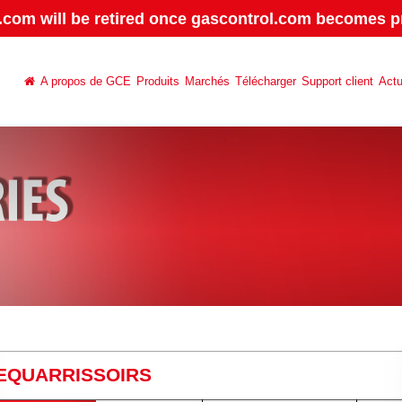
.com will be retired once gascontrol.com becomes pr
A propos de GCE
Produits
Marchés
Télécharger
Support client
Actu
EQUARRISSOIRS