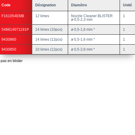
Code
Désignation
Diamètre
Unité
F161054EMB
12 limes
Nozzle Cleaner BLISTER
1
ø 0,5-2,3 mm
548814071191P
14 limes (10pcs)
ø 0,5-1,6 mm *
1
9430860
14 limes (12pcs)
ø 0,5-1,6 mm *
1
9430850
10 limes (12pcs)
ø 0,5-2,8 mm *
1
 pas en blister