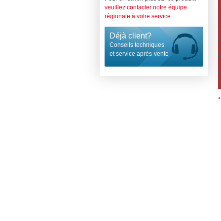
veuillez contacter notre équipe
régionale à votre service.
Déjà client?
Conseils techniques
et service après-vente
*