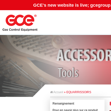
GCE's new website is live; gcegroup
Accueil
» EQUARRISSOIRS
Renseignement
Pour en savoir plus sur ce produit,