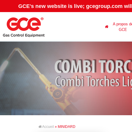
GCE's new website is live; gcegroup.com wil
A propos d
GCE
Accueil
» MINIDARD