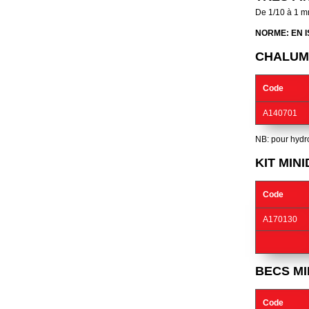
De 1/10 à 1 
NORME: EN I
CHALUM
Code
A140701
NB: pour hydr
KIT MIN
Code
A170130
BECS M
Code