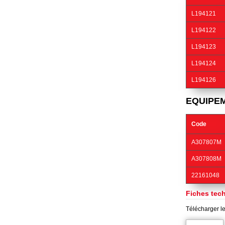
L194121
L194122
L194123
L194124
L194126
EQUIPE
Code
A307807M
A307808M
22161048
Fiches tec
Télécharger le