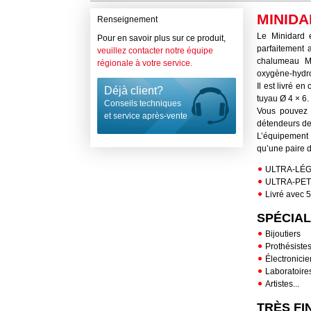
MINID
Renseignement
Le Minidard 
Pour en savoir plus sur ce produit,
parfaitement a
veuillez contacter notre équipe
chalumeau Mi
régionale à votre service.
oxygène-hydr
Il est livré e
Déjà client?
tuyau Ø 4 × 6.
Conseils techniques
Vous pouvez c
et service après-vente
détendeurs de
L’équipement c
qu’une paire d
ULTRA-LÉG
ULTRA-PETI
Livré avec 
SPÉCIAL
Bijoutiers
Prothésistes
Électronicie
Laboratoire
Artistes...
TRÈS FI