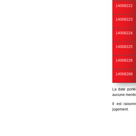
14008222
14008223
14008224
14008225
14008226
14008268
La date porté
aucune mentio
Il est raiso
jugement.