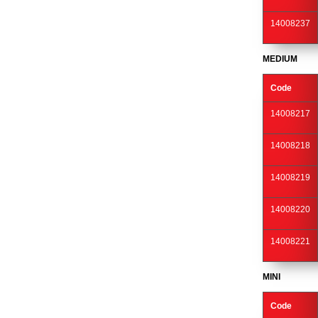
14008237
MEDIUM
Code
14008217
14008218
14008219
14008220
14008221
MINI
Code