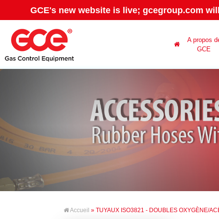
GCE's new website is live; gcegroup.com wil
A propos d
GCE
Accueil
» TUYAUX ISO3821 - DOUBLES OXYGÈNE/A