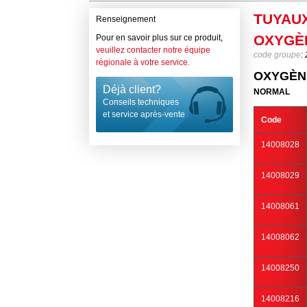
TUYAUX
Renseignement
OXYGÈ
Pour en savoir plus sur ce produit,
veuillez contacter notre équipe
code groupe
:
régionale à votre service.
OXYGÈN
Déjà client?
NORMAL
Conseils techniques
et service après-vente
Code
14008028
14008029
14008061
14008062
14008250
14008216