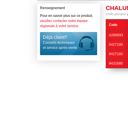
CHALU
Renseignement
code groupe
:
Pour en savoir plus sur ce produit,
veuillez contacter notre équipe
Code
régionale à votre service.
A290693
Déjà client?
Conseils techniques
9427190
et service après-vente
9427180
9431680