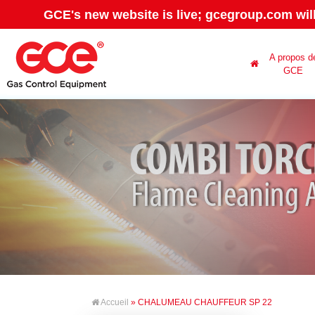
GCE's new website is live; gcegroup.com wil
A propos d
GCE
Accueil
» CHALUMEAU CHAUFFEUR SP 22