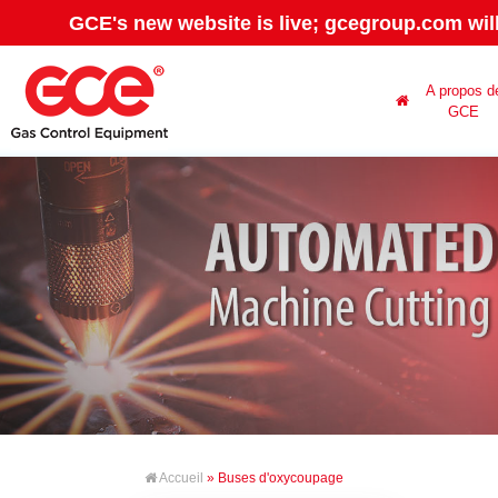
GCE's new website is live; gcegroup.com wil
A propos d
GCE
Accueil
» Buses d'oxycoupage