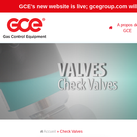
GCE's new website is live; gcegroup.com wil
A propos d
GCE
Accueil
» Check Valves